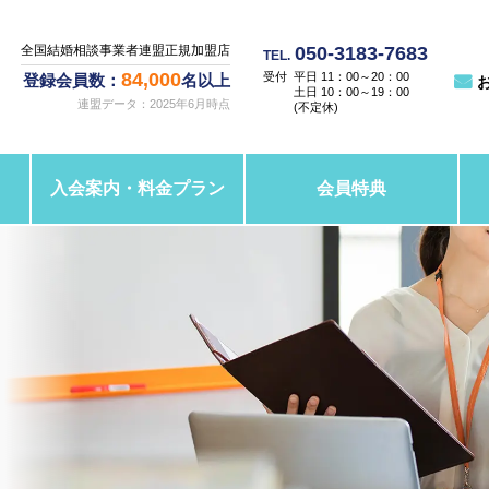
050-3183-7683
全国結婚相談事業者連盟正規加盟店
TEL.
84,000
平日 11：00～20：00
登録会員数：
名以上
土日 10：00～19：00
連盟データ：2025年6月時点
(不定休)
入会案内・料金プラン
会員特典