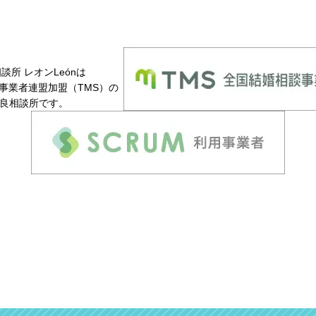
談所 レオンLeónは
事業者連盟加盟（TMS）の
良相談所です。