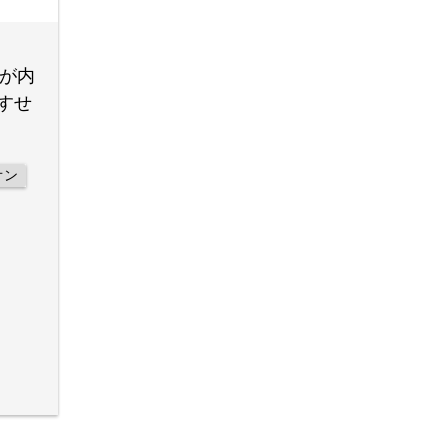
が内
すせ
オン