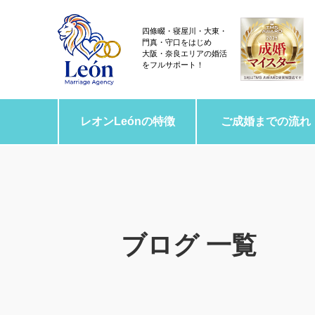
四條畷・寝屋川・大東・
門真・守口をはじめ
大阪・奈良エリアの婚活
をフルサポート！
レオンLeónの特徴
ご成婚までの流れ
ブログ 一覧