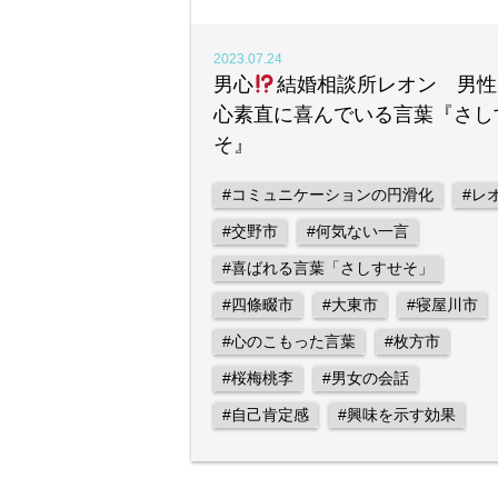
2023.07.24
男心
結婚相談所レオン 男性
心素直に喜んでいる言葉『さし
そ』
#コミュニケーションの円滑化
#レ
#交野市
#何気ない一言
#喜ばれる言葉「さしすせそ」
#四條畷市
#大東市
#寝屋川市
#心のこもった言葉
#枚方市
#桜梅桃李
#男女の会話
#自己肯定感
#興味を示す効果