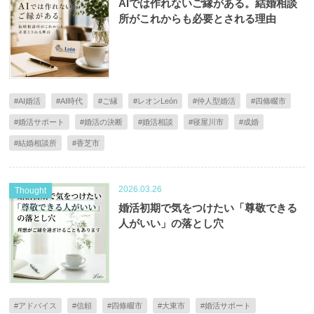
AIでは作れないご縁がある。結婚相談
所がこれからも必要とされる理由
#AI婚活
#AI時代
#ご縁
#レオンLeón
#仲人型婚活
#四條畷市
#婚活サポート
#婚活の決断
#婚活相談
#寝屋川市
#成婚
#結婚相談所
#香芝市
2026.03.26
Thought
婚活初期で気をつけたい「尊敬できる
人がいい」の落とし穴
#アドバイス
#信頼
#四條畷市
#大東市
#婚活サポート