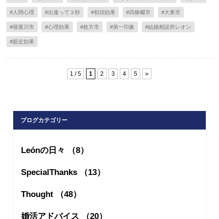
#人間心理
#出逢って３秒
#初頭効果
#四條畷市
#大東市
#寝屋川市
#心理効果
#枚方市
#第一印象
#結婚相談所レオン
#親近効果
1 / 5
1
2
3
4
5
»
ブログカテゴリー
Leónの日々 （8）
SpecialThanks （13）
Thought （48）
婚活アドバイス （20）