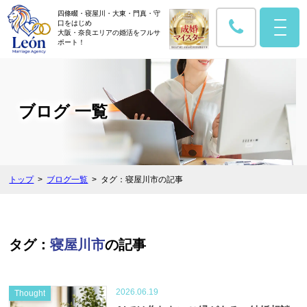
四條畷・寝屋川・大東・門真・守
口をはじめ
大阪・奈良エリアの婚活をフルサ
ポート！
ブログ 一覧
トップ
ブログ一覧
タグ：寝屋川市の記事
タグ：
寝屋川市
の記事
2026.06.19
Thought