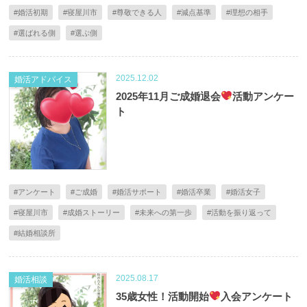
#婚活初期
#寝屋川市
#尊敬できる人
#減点基準
#理想の相手
#選ばれる側
#選ぶ側
2025.12.02
婚活アドバイス
2025年11月ご成婚退会
活動アンケー
ト
#アンケート
#ご成婚
#婚活サポート
#婚活卒業
#婚活女子
#寝屋川市
#成婚ストーリー
#未来への第一歩
#活動を振り返って
#結婚相談所
2025.08.17
婚活相談
35歳女性！活動開始
入会アンケート