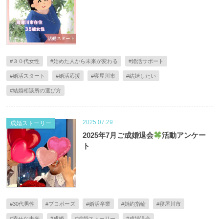
#３０代女性
#始めた人から未来が変わる
#婚活サポート
#婚活スタート
#婚活応援
#寝屋川市
#結婚したい
#結婚相談所の選び方
2025.07.29
成婚ストーリー
2025年7月ご成婚退会
活動アンケー
ト
#30代男性
#プロポーズ
#婚活卒業
#婚約指輪
#寝屋川市
#幸せな未来
#成婚
#成婚ストーリー
#成婚退会