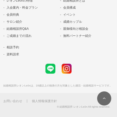
レオンLeónの特徴
結婚相談所とは
入会案内・料金プラン
会員構成
会員特典
イベント
サロン紹介
成婚カップル
結婚相談所Q&A
親御様向け相談会
ご成婚までの流れ
無料パートナー紹介
相談予約
資料請求
結婚相談所レオンLeónは、18歳以上の独身の方を対象とした婚活・結婚相談サービスです。
お問い合わせ
個人情報保護方針
© 結婚相談所 レオンLeón All rights reserved.