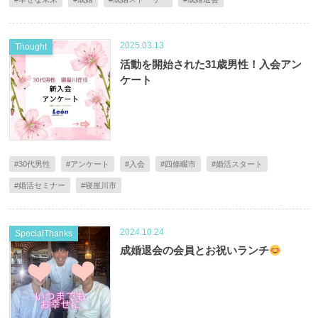
2025.03.13
Thought
活動を開始された31歳男性！入会アン
ケート
#30代男性
#アンケート
#入会
#四條畷市
#婚活スタート
#婚活セミナー
#寝屋川市
2024.10.24
SpecialThanks
成婚退会の会員とお祝いランチ