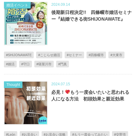
2024.09.14
婚活イベント
後期新日程決定!! 四條畷市婚活セミナ
ー『結婚できる街SHIJONAWATE』
#SHIJONAWATE
#こじらせ婚活
#セミナー
#四條畷市
#大東市
#婚活
#守口
#寝屋川市
#門真
2024.07.15
Thought
必見！
もう一度会いたいと思われる
人になる方法 初頭効果と親近効果
#León
#お見合い
#お見合い攻略
#もう一度会ってみたい
#交野市