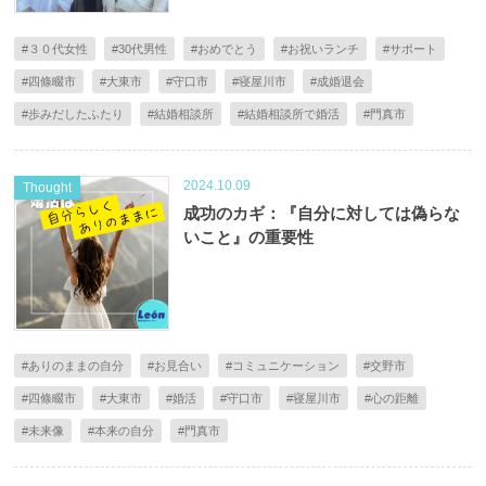
#３０代女性
#30代男性
#おめでとう
#お祝いランチ
#サポート
#四條畷市
#大東市
#守口市
#寝屋川市
#成婚退会
#歩みだしたふたり
#結婚相談所
#結婚相談所で婚活
#門真市
2024.10.09
Thought
成功のカギ：『自分に対しては偽らな
いこと』の重要性
#ありのままの自分
#お見合い
#コミュニケーション
#交野市
#四條畷市
#大東市
#婚活
#守口市
#寝屋川市
#心の距離
#未来像
#本来の自分
#門真市