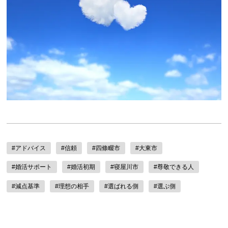
#アドバイス
#信頼
#四條畷市
#大東市
#婚活サポート
#婚活初期
#寝屋川市
#尊敬できる人
#減点基準
#理想の相手
#選ばれる側
#選ぶ側