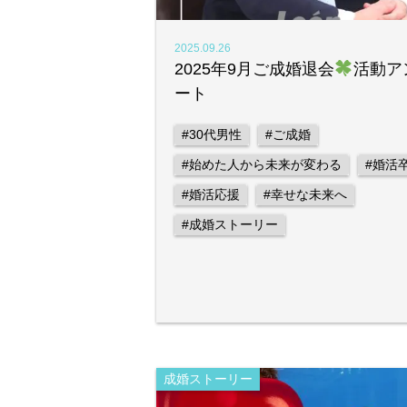
2025.09.26
2025年9月ご成婚退会
活動ア
ート
#30代男性
#ご成婚
#始めた人から未来が変わる
#婚活
#婚活応援
#幸せな未来へ
#成婚ストーリー
成婚ストーリー