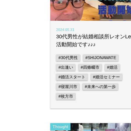
2024.05.31
30代男性が結婚相談所レオンLe
活動開始です♪♪♪
#30代男性
#SHIJONAWATE
#出逢い
#四條畷市
#婚活
#婚活スタート
#婚活セミナー
#寝屋川市
#未来への第一歩
#枚方市
Thought