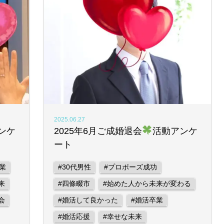
2025.06.27
ンケ
2025年6月ご成婚退会
活動アンケ
ート
業
#30代男性
#プロポーズ成功
来
#四條畷市
#始めた人から未来が変わる
会
#婚活して良かった
#婚活卒業
#婚活応援
#幸せな未来