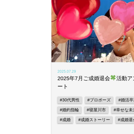
2025.07.29
2025年7月ご成婚退会
活動ア
ート
#30代男性
#プロポーズ
#婚活卒
#婚約指輪
#寝屋川市
#幸せな未
#成婚
#成婚ストーリー
#成婚退