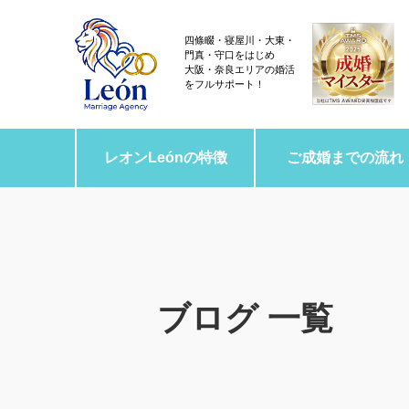
四條畷・寝屋川・大東・
門真・守口をはじめ
大阪・奈良エリアの婚活
をフルサポート！
レオンLeónの特徴
ご成婚までの流れ
ブログ 一覧