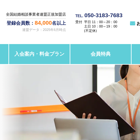
050-3183-7683
全国結婚相談事業者連盟正規加盟店
TEL.
84,000
平日 11：00～20：00
登録会員数：
名以上
土日 10：00～19：00
連盟データ：2025年6月時点
(不定休)
入会案内・料金プラン
会員特典