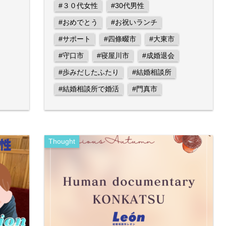
#３０代女性
#30代男性
#おめでとう
#お祝いランチ
#サポート
#四條畷市
#大東市
#守口市
#寝屋川市
#成婚退会
#歩みだしたふたり
#結婚相談所
#結婚相談所で婚活
#門真市
Thought