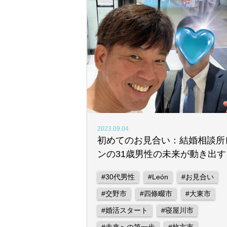
2023.09.04
初めてのお見合い：結婚相談所
ンの31歳男性の未来が動き出す
#30代男性
#León
#お見合い
#交野市
#四條畷市
#大東市
#婚活スタート
#寝屋川市