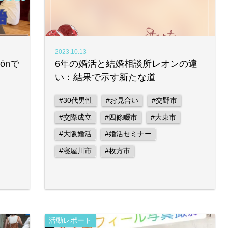
2023.10.13
ónで
6年の婚活と結婚相談所レオンの違
い：結果で示す新たな道
#30代男性
#お見合い
#交野市
#交際成立
#四條畷市
#大東市
#大阪婚活
#婚活セミナー
#寝屋川市
#枚方市
活動レポート