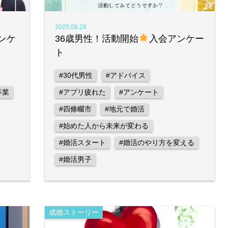
2025.08.28
ンケ
36歳男性！活動開始
入会アンケー
ト
#30代男性
#アドバイス
卒業
#アプリ疲れた
#アンケート
#四條畷市
#地元で婚活
#始めた人から未来が変わる
#婚活スタート
#婚活のやり方を変える
#婚活男子
成婚ストーリー