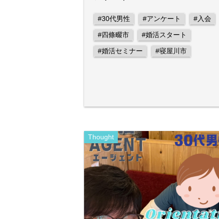
#30代男性
#アンケート
#入会
#四條畷市
#婚活スタート
#婚活セミナー
#寝屋川市
Thought