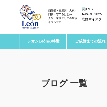
四條畷・寝屋川・大東・
門真・守口をはじめ
大阪・奈良エリアの婚活
をフルサポート！
レオンLeónの特徴
ご成婚までの流れ
ブログ 一覧