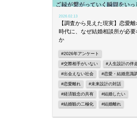
2026.02.13
【調査から見えた現実】恋愛離
時代に、なぜ結婚相談所が必要
か
#2026年アンケート
#交際相手がいない
#人生設計の伴
#出会えない社会
#恋愛・結婚意識
#恋愛離れ
#未来設計の対話
#経済観念の共有
#結婚したい
#結婚観の二極化
#結婚離れ