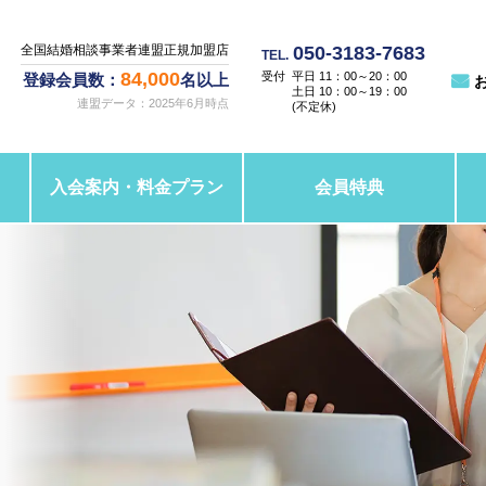
050-3183-7683
全国結婚相談事業者連盟正規加盟店
TEL.
84,000
平日 11：00～20：00
登録会員数：
名以上
土日 10：00～19：00
連盟データ：2025年6月時点
(不定休)
入会案内・料金プラン
会員特典