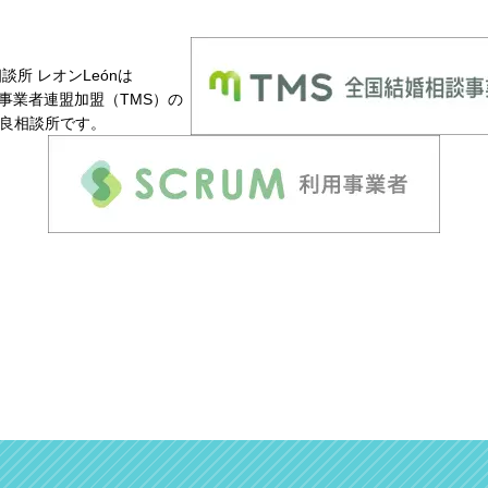
談所 レオンLeónは
事業者連盟加盟（TMS）の
良相談所です。