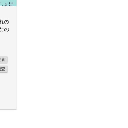
れの
なの
走者
調査