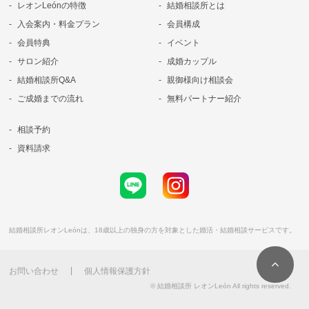
レオンLeónの特徴
結婚相談所とは
入会案内・料金プラン
会員構成
会員特典
イベント
サロン紹介
成婚カップル
結婚相談所Q&A
親御様向け相談会
ご成婚までの流れ
無料パートナー紹介
相談予約
資料請求
結婚相談所レオンLeónは、18歳以上の独身の方を対象とした婚活・結婚相談サービスです。
お問い合わせ
個人情報保護方針
© 結婚相談所 レオンLeón All rights reserved.