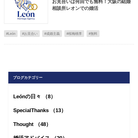
お見合いは何回でも無料！大阪の結婚
相談所レオンでの婚活
#León
#お見合い
#成婚主義
#桜梅桃李
#無料
ブログカテゴリー
Leónの日々 （8）
SpecialThanks （13）
Thought （48）