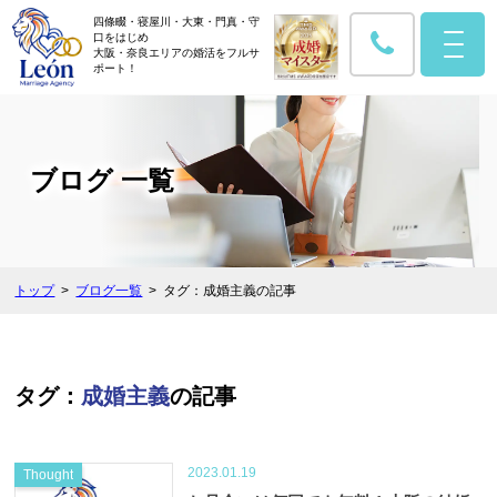
四條畷・寝屋川・大東・門真・守
口をはじめ
大阪・奈良エリアの婚活をフルサ
ポート！
ブログ 一覧
トップ
ブログ一覧
タグ：成婚主義の記事
タグ：
成婚主義
の記事
2023.01.19
Thought