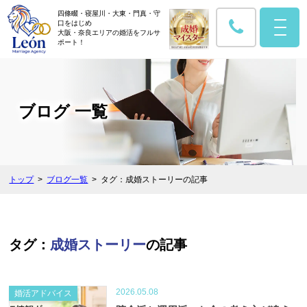
四條畷・寝屋川・大東・門真・守
口をはじめ
大阪・奈良エリアの婚活をフルサ
ポート！
ブログ 一覧
トップ
ブログ一覧
タグ：成婚ストーリーの記事
タグ：
成婚ストーリー
の記事
2026.05.08
婚活アドバイス