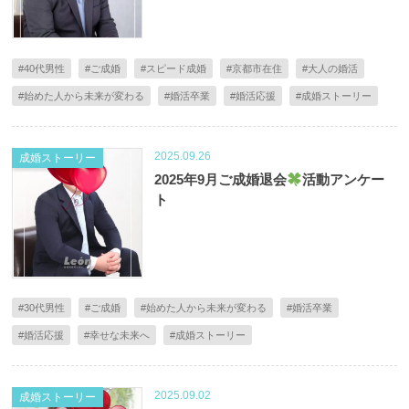
#40代男性
#ご成婚
#スピード成婚
#京都市在住
#大人の婚活
#始めた人から未来が変わる
#婚活卒業
#婚活応援
#成婚ストーリー
2025.09.26
成婚ストーリー
2025年9月ご成婚退会
活動アンケー
ト
#30代男性
#ご成婚
#始めた人から未来が変わる
#婚活卒業
#婚活応援
#幸せな未来へ
#成婚ストーリー
2025.09.02
成婚ストーリー