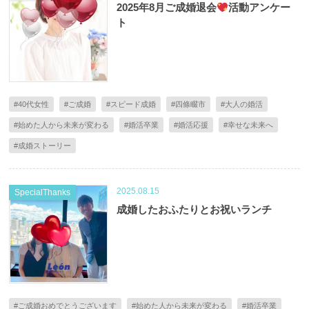
2025年8月ご成婚退会
活動アンケー
ト
#40代女性
#ご成婚
#スピード成婚
#四條畷市
#大人の婚活
#始めた人から未来が変わる
#婚活卒業
#婚活応援
#幸せな未来へ
#成婚ストーリー
2025.08.15
SpecialThanks
成婚したおふたりとお祝いランチ
#ご成婚おめでとうございます
#始めた人から未来が変わる
#婚活卒業