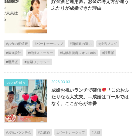
貯金派と運用派。お金の考え方が違う
ふたりが成婚できた理由
#お金の価値観
#パートナーシップ
#価値観の違い
#婚活ブログ
#将来設計
#成婚ストーリー
#結婚相談所レオンLeón
#貯蓄派
#運用派
#金融リテラシー
2026.03.03
Leónの日々
成婚お祝いランチで確信
「このおふ
たりなら大丈夫」—成婚はゴールでは
なく、ここからが本番
#お祝いランチ会
#ご成婚
#パートナーシップ
#入籍