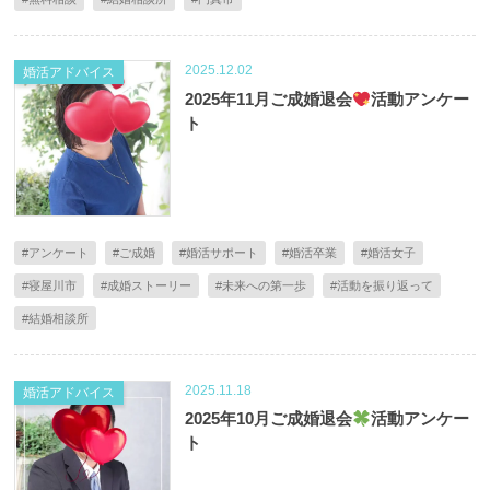
2025.12.02
婚活アドバイス
2025年11月ご成婚退会
活動アンケー
ト
#アンケート
#ご成婚
#婚活サポート
#婚活卒業
#婚活女子
#寝屋川市
#成婚ストーリー
#未来への第一歩
#活動を振り返って
#結婚相談所
2025.11.18
婚活アドバイス
2025年10月ご成婚退会
活動アンケー
ト