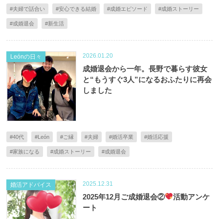
#夫婦で話合い
#安心できる結婚
#成婚エピソード
#成婚ストーリー
#成婚退会
#新生活
2026.01.20
Leónの日々
成婚退会から一年。長野で暮らす彼女
と“もうすぐ3人”になるおふたりに再会
しました
#40代
#León
#ご縁
#夫婦
#婚活卒業
#婚活応援
#家族になる
#成婚ストーリー
#成婚退会
2025.12.31
婚活アドバイス
2025年12月ご成婚退会②
活動アンケ
ート