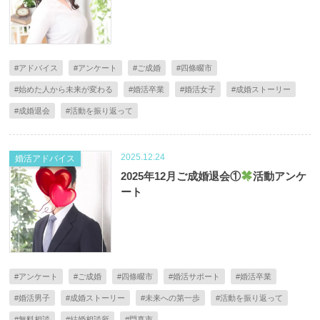
#アドバイス
#アンケート
#ご成婚
#四條畷市
#始めた人から未来が変わる
#婚活卒業
#婚活女子
#成婚ストーリー
#成婚退会
#活動を振り返って
2025.12.24
婚活アドバイス
2025年12月ご成婚退会①
活動アンケ
ート
#アンケート
#ご成婚
#四條畷市
#婚活サポート
#婚活卒業
#婚活男子
#成婚ストーリー
#未来への第一歩
#活動を振り返って
#無料相談
#結婚相談所
#門真市