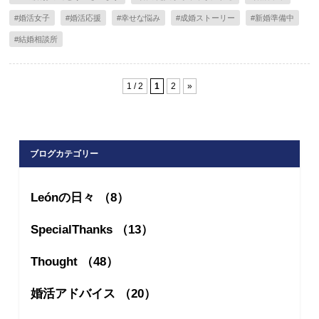
#婚活女子
#婚活応援
#幸せな悩み
#成婚ストーリー
#新婚準備中
#結婚相談所
1 / 2
1
2
»
ブログカテゴリー
Leónの日々 （8）
SpecialThanks （13）
Thought （48）
婚活アドバイス （20）