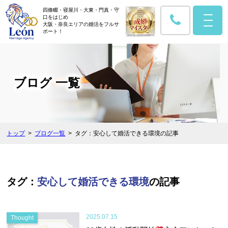
四條畷・寝屋川・大東・門真・守
口をはじめ
大阪・奈良エリアの婚活をフルサ
ポート！
ブログ 一覧
トップ
ブログ一覧
タグ：安心して婚活できる環境の記事
タグ：
安心して婚活できる環境
の記事
2025.07.15
Thought