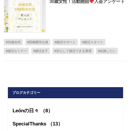
30歳女性！活動開始
入会アンケート
#30歳女性
#四條畷市出身
#婚活サポート
#婚活スタート
#婚活セミナー
#婚活女子
#安心して婚活できる環境
#結婚したい
ブログカテゴリー
Leónの日々 （8）
SpecialThanks （13）