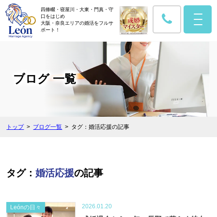
四條畷・寝屋川・大東・門真・守
口をはじめ
大阪・奈良エリアの婚活をフルサ
ポート！
ブログ 一覧
トップ
ブログ一覧
タグ：婚活応援の記事
タグ：
婚活応援
の記事
2026.01.20
Leónの日々