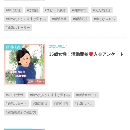
#40代女性
#ご成婚
#スピード成婚
#四條畷市
#大人の婚活
#始めた人から未来が変わる
#婚活卒業
#婚活応援
#幸せな未来へ
#成婚ストーリー
2025.08.17
婚活相談
35歳女性！活動開始
入会アンケート
#３０代女性
#始めた人から未来が変わる
#婚活サポート
#婚活スタート
#婚活応援
#寝屋川市
#結婚したい
#結婚相談所の選び方