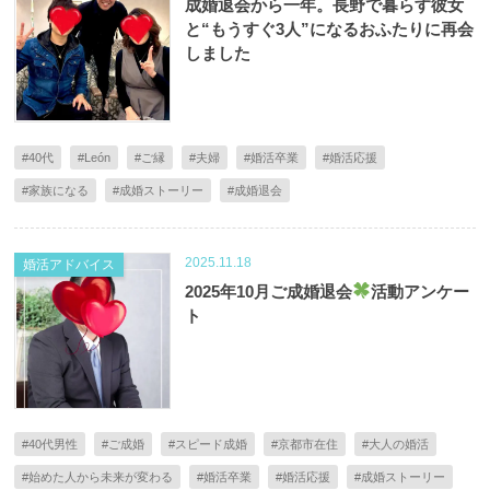
成婚退会から一年。長野で暮らす彼女
と“もうすぐ3人”になるおふたりに再会
しました
#40代
#León
#ご縁
#夫婦
#婚活卒業
#婚活応援
#家族になる
#成婚ストーリー
#成婚退会
2025.11.18
婚活アドバイス
2025年10月ご成婚退会
活動アンケー
ト
#40代男性
#ご成婚
#スピード成婚
#京都市在住
#大人の婚活
#始めた人から未来が変わる
#婚活卒業
#婚活応援
#成婚ストーリー