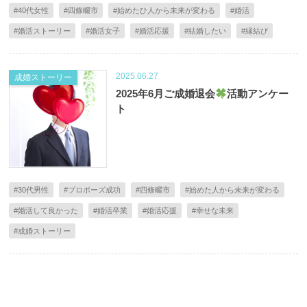
#40代女性
#四條畷市
#始めたひ人から未来が変わる
#婚活
#婚活ストーリー
#婚活女子
#婚活応援
#結婚したい
#縁結び
2025.06.27
成婚ストーリー
2025年6月ご成婚退会
活動アンケー
ト
#30代男性
#プロポーズ成功
#四條畷市
#始めた人から未来が変わる
#婚活して良かった
#婚活卒業
#婚活応援
#幸せな未来
#成婚ストーリー