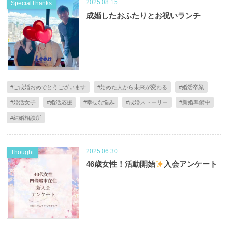
2025.08.15
SpecialThanks
成婚したおふたりとお祝いランチ
#ご成婚おめでとうございます
#始めた人から未来が変わる
#婚活卒業
#婚活女子
#婚活応援
#幸せな悩み
#成婚ストーリー
#新婚準備中
#結婚相談所
2025.06.30
Thought
46歳女性！活動開始
入会アンケート