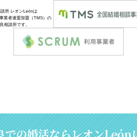
談所 レオンLeónは
事業者連盟加盟（TMS）の
良相談所です。
良での婚活なら
レオンLeó