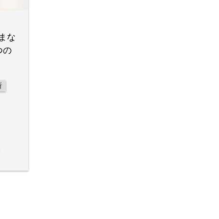
まな
つの
所