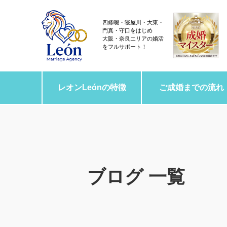
四條畷・寝屋川・大東・
門真・守口をはじめ
大阪・奈良エリアの婚活
をフルサポート！
レオンLeónの特徴
ご成婚までの流れ
ブログ 一覧