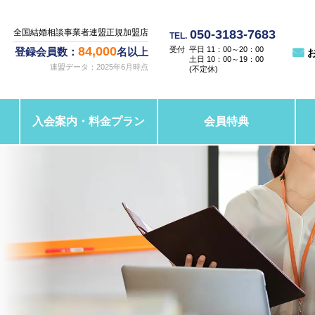
050-3183-7683
全国結婚相談事業者連盟正規加盟店
TEL.
84,000
平日 11：00～20：00
登録会員数：
名以上
土日 10：00～19：00
連盟データ：2025年6月時点
(不定休)
入会案内・料金プラン
会員特典