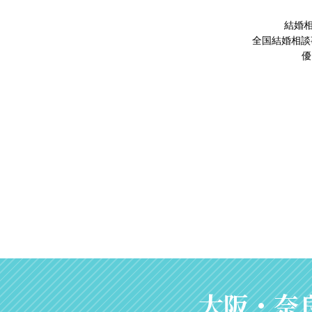
結婚相
全国結婚相談
優
大阪・奈