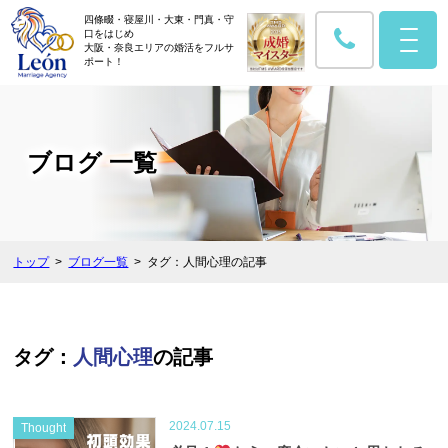
四條畷・寝屋川・大東・門真・守
口をはじめ
大阪・奈良エリアの婚活をフルサ
ポート！
ブログ 一覧
トップ
ブログ一覧
タグ：人間心理の記事
タグ：
人間心理
の記事
2024.07.15
Thought