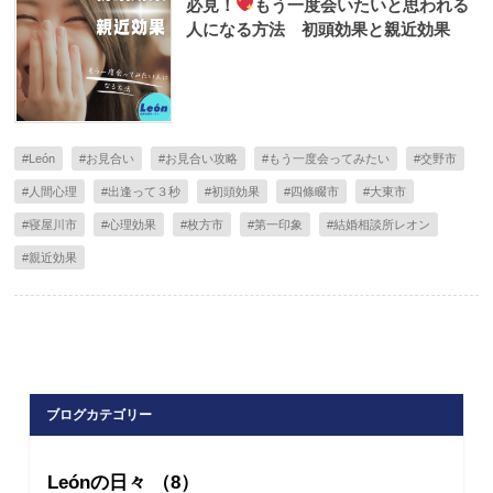
必見！
もう一度会いたいと思われる
人になる方法 初頭効果と親近効果
#León
#お見合い
#お見合い攻略
#もう一度会ってみたい
#交野市
#人間心理
#出逢って３秒
#初頭効果
#四條畷市
#大東市
#寝屋川市
#心理効果
#枚方市
#第一印象
#結婚相談所レオン
#親近効果
ブログカテゴリー
Leónの日々 （8）